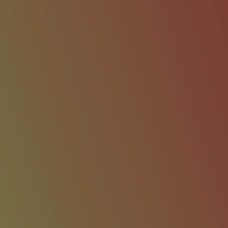
026-20
|