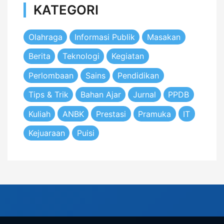
KATEGORI
Olahraga
Informasi Publik
Masakan
Berita
Teknologi
Kegiatan
Perlombaan
Sains
Pendidikan
Tips & Trik
Bahan Ajar
Jurnal
PPDB
Kuliah
ANBK
Prestasi
Pramuka
IT
Kejuaraan
Puisi