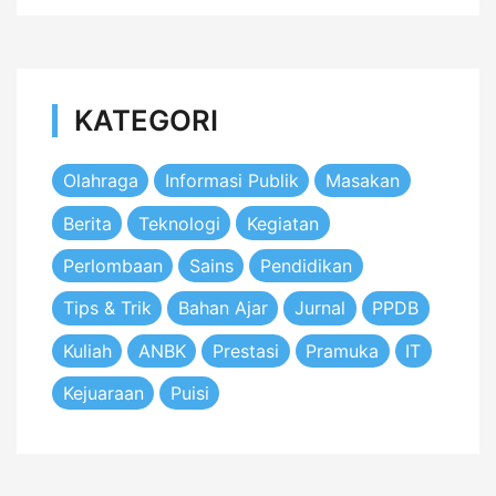
KATEGORI
Olahraga
Informasi Publik
Masakan
Berita
Teknologi
Kegiatan
Perlombaan
Sains
Pendidikan
Tips & Trik
Bahan Ajar
Jurnal
PPDB
Kuliah
ANBK
Prestasi
Pramuka
IT
Kejuaraan
Puisi